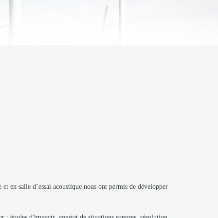
 et en salle d’essai acoustique nous ont permis de développer
 : études d'impacts, constat de situations sonores, résolution